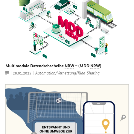
Multimodale Datendrehscheibe
NRW
– (MDD
NRW
)
Artikel
Automation/Vernetzung/Ride-Sharing
Datum:
28.01.2025