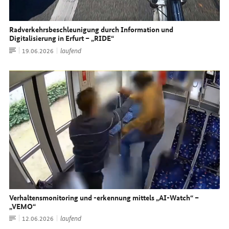
Radverkehrsbeschleunigung durch Information und
Digitalisierung in Erfurt – „
RIDE
“
Artikel
laufend
Datum:
19.06.2026
Verhaltensmonitoring und -erkennung mittels „
AI-Watch
“ –
„VEMO“
Artikel
laufend
Datum:
12.06.2026