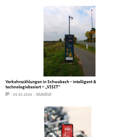
Verkehrszählungen in Schwabach - intelligent &
technologiebasiert – „VISIT“
Artikel
Mobilität
Datum:
05.02.2026