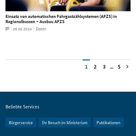
Einsatz von automatischen Fahrgastzählsystemen (AFZS) in
Regionalbussen – Ausbau AFZS
Artikel
Daten
Datum:
06.06.2024
1
2
3
...
5
Servicemenü
Beliebte Services
Bürgerservice
Ihr Besuch im Ministerium
Publikationen