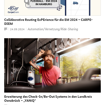
CollAborative Routing ExPErience für die EM 2024 – CARPE-
DIEM
Artikel
Automation/Vernetzung/Ride-Sharing
Datum:
24.09.2024
Erweiterung des Check-In/Be-Out Systems in den Landkreis
Osnabrück – „YANiQ“