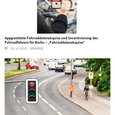
Appgestützte Fahrraddatenakquise und Incentivierung des
Fahrradfahrens für Berlin – „Fahrraddatenakquise“
Artikel
Mobilität
Datum:
03.12.2025