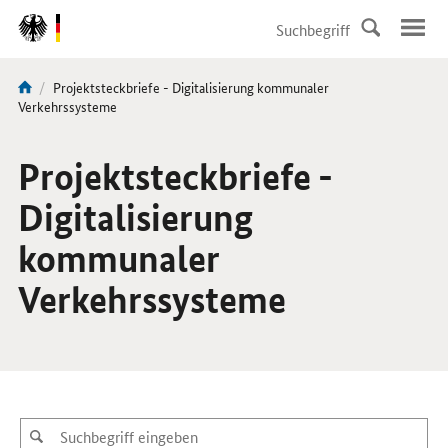
DirektZu:
Navigation
Aktuelle
Projektsteckbriefe - Digitalisierung kommunaler
Sie
Seite:
Verkehrssysteme
sind
hier:
Projektsteckbriefe -
Digitalisierung
kommunaler
Verkehrssysteme