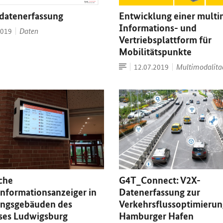
datenerfassung
Entwicklung einer mult
Informations- und
Daten
2019
Vertriebsplattform für
Mobilitätspunkte
Artikel
Datum:
Multimodalita
12.07.2019
che
G4T_
Connect
: V2X-
informationsanzeiger in
Datenerfassung zur
ungsgebäuden des
Verkehrsflussoptimierun
ses Ludwigsburg
Hamburger Hafen