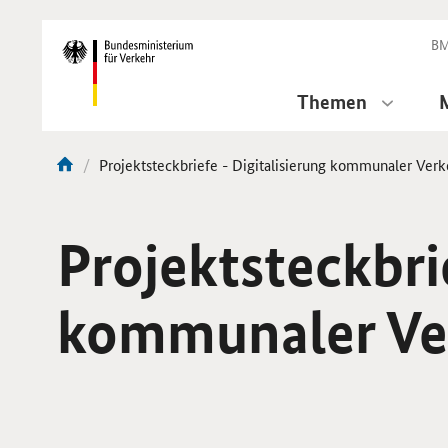
DirektZu:
Navigation
BM
Themen
Aktuelle
Projektsteckbriefe - Digitalisierung kommunaler Ver
Sie
Seite:
sind
hier:
Projektsteckbrie
kommunaler Ve