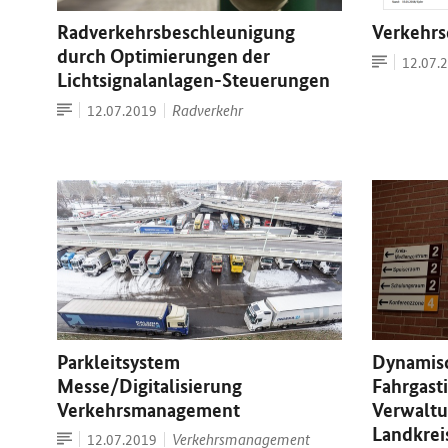
Radverkehrsbeschleunigung
Verkehrs
durch Optimierungen der
Artikel
Datum:
12.07.
Lichtsignalanlagen-Steuerungen
Artikel
Datum:
Radverkehr
12.07.2019
Parkleitsystem
Dynamis
Messe/Digitalisierung
Fahrgast
Verkehrsmanagement
Verwalt
Landkrei
Artikel
Datum:
Verkehrsmanagement
12.07.2019