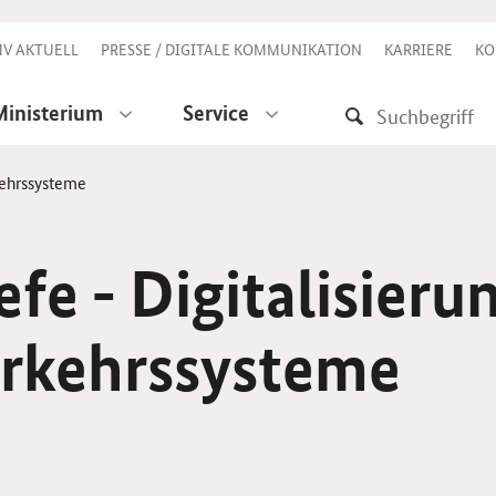
V AKTUELL
PRESSE / DIGITALE KOMMUNIKATION
KARRIERE
KO
Ministerium
Service
kehrssysteme
fe - Digitalisieru
rkehrssysteme