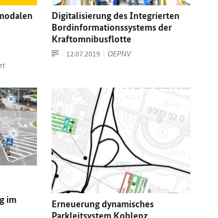
imodalen
Digitalisierung des Integrierten
Bordinformationssystems der
Kraftomnibusflotte
Artikel
Datum:
OEPNV
12.07.2019
et
g im
Erneuerung dynamisches
Parkleitsystem Koblenz