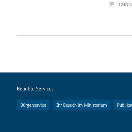
Artikel
Datum:
12.07.
Servicemenü
Beliebte Services
Bürgerservice
Ihr Besuch im Ministerium
Publika