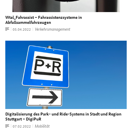
Wtal_Fahrassist – Fahrassistenzsysteme in
Abfallsammelfahrzeugen
Artikel
Verkehrsmanagement
Datum:
05.04.2022
Digitalisierung des Park- und Ride-Systems in Stadt und Region
Stuttgart – DigiPuR
Artikel
Mobilität
Datum:
07.02.2022