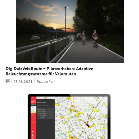
DigiDataVeloRoute – Pilotvorhaben: Adaptive
Beleuchtungssysteme für Velorouten
Artikel
Radverkehr
Datum:
23.08.2021