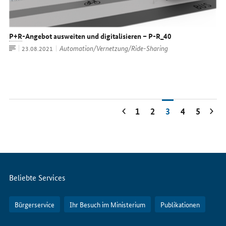
P+R
-Angebot ausweiten und digitalisieren – P-R_40
Artikel
Automation/Vernetzung/Ride-Sharing
Datum:
23.08.2021
1
2
3
4
5
Servicemenü
Beliebte Services
Bürgerservice
Ihr Besuch im Ministerium
Publikationen