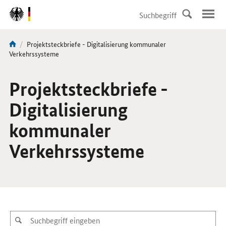
DirektZu:
Navigation
Aktuelle
Projektsteckbriefe - Digitalisierung kommunaler
Sie
Seite:
Verkehrssysteme
sind
hier:
Projektsteckbriefe -
Digitalisierung
kommunaler
Verkehrssysteme