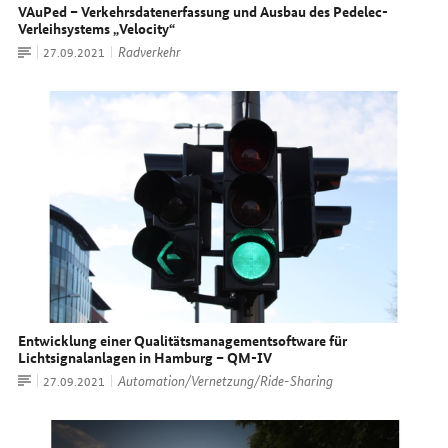
VAuPed – Verkehrsdatenerfassung und Ausbau des Pedelec-
Verleihsystems „
Velocity
“
Artikel
Radverkehr
Datum:
27.09.2021
Entwicklung einer Qualitätsmanagementsoftware für
Lichtsignalanlagen in Hamburg – QM-IV
Artikel
Automation/Vernetzung/Ride-Sharing
Datum:
27.09.2021