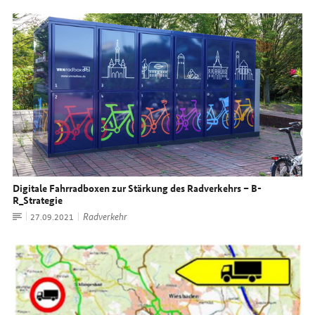
Digitale Fahrradboxen zur Stärkung des Radverkehrs – B-
R_Strategie
Artikel
Radverkehr
Datum:
27.09.2021