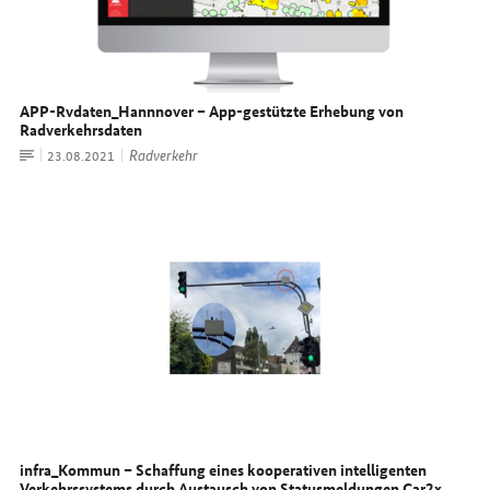
APP
-Rvdaten_Hannnover –
App
-gestützte Erhebung von
Radverkehrsdaten
Artikel
Radverkehr
Datum:
23.08.2021
infra_Kommun – Schaffung eines kooperativen intelligenten
Verkehrssystems durch Austausch von Statusmeldungen
Car2x