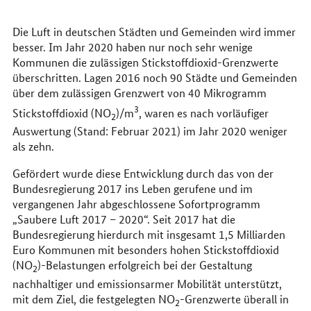
erreichen
Sie
uns
Die Luft in deutschen Städten und Gemeinden wird immer
im
besser. Im Jahr 2020 haben nur noch sehr wenige
Internet
Kommunen die zulässigen Stickstoffdioxid-Grenzwerte
überschritten. Lagen 2016 noch 90 Städte und Gemeinden
über dem zulässigen Grenzwert von 40 Mikrogramm
3
Stickstoffdioxid (
NO
)/m
, waren es nach vorläufiger
2
Auswertung (Stand: Februar 2021) im Jahr 2020 weniger
als zehn.
Gefördert wurde diese Entwicklung durch das von der
Bundesregierung 2017 ins Leben gerufene und im
vergangenen Jahr abgeschlossene Sofortprogramm
„Saubere Luft 2017 – 2020“. Seit 2017 hat die
Bundesregierung hierdurch mit insgesamt 1,5 Milliarden
Euro Kommunen mit besonders hohen Stickstoffdioxid
(
NO
)-Belastungen erfolgreich bei der Gestaltung
2
nachhaltiger und emissionsarmer Mobilität unterstützt,
mit dem Ziel, die festgelegten
NO
-Grenzwerte überall in
2