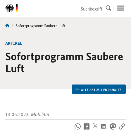
DirektZu:
Navigation
Aktuelle
Sofortprogramm Saubere Luft
Sie
Seite:
sind
hier:
ARTIKEL
Sofortprogramm Saubere
Luft
ALLE AKTUELLEN INHALTE
13.06.2023
Mobilität
So