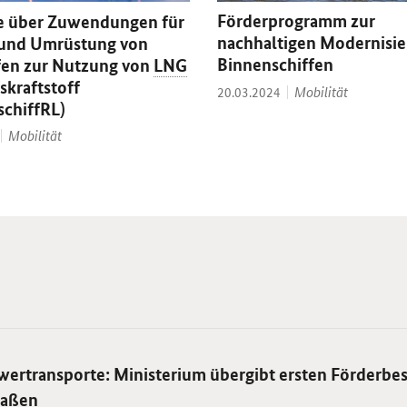
Förderprogramm zur
ie über Zuwendungen für
nachhaltigen Modernisi
 und Umrüstung von
Binnenschiffen
fen zur Nutzung von
LNG
fskraftstoff
Thema:
Datum:
Mobilität
20.03.2024
chiffRL)
Thema:
Mobilität
rtransporte: Ministerium übergibt ersten Förderbes
raßen