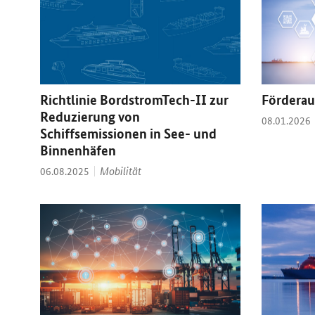
Richtlinie BordstromTech-II zur
Förderau
Reduzierung von
Datum:
08.01.2026
Schiffsemissionen in See- und
Binnenhäfen
Thema:
Datum:
Mobilität
06.08.2025