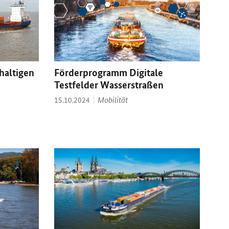
hhaltigen
Förderprogramm Digitale
Testfelder Wasserstraßen
Thema:
Datum:
Mobilität
15.10.2024