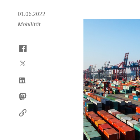
01.06.2022
Mobilität
So
erreichen
Sie
uns
im
Internet