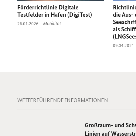
Förderrichtlinie Digitale
Richtlin
Testfelder in Häfen (DigiTest)
die Aus-
Seeschif
Thema:
Datum:
Mobilität
26.01.2026
als Schif
(LNGSees
Datum:
09.04.2021
WEITERFÜHRENDE INFORMATIONEN
Großraum- und Schwe
Linien auf Wasserst