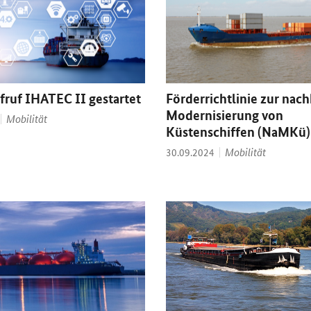
fruf IHATEC II gestartet
Förderrichtlinie zur nac
Modernisierung von
Thema:
Mobilität
Küstenschiffen (NaMKü)
Thema:
Datum:
Mobilität
30.09.2024