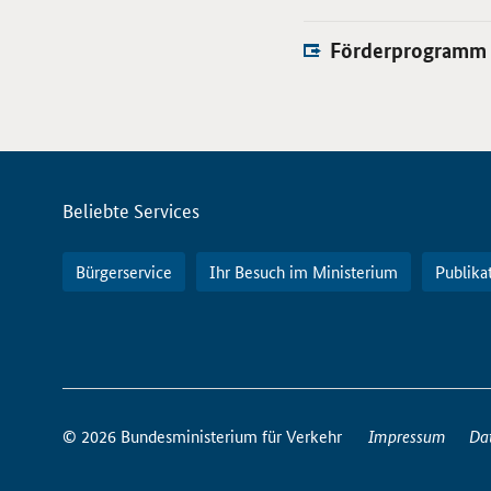
Förderprogramm
Servicemenü
Beliebte Services
Bürgerservice
Ihr Besuch im Ministerium
Publika
So
erreichen
© 2026 Bundesministerium für Verkehr
Impressum
Da
Sie
uns