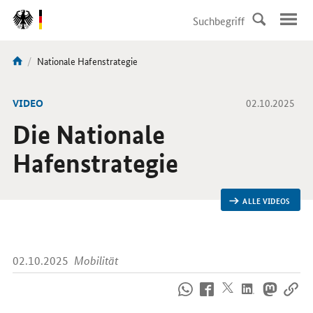
DirektZu:
Navigation
Aktuelle
Nationale Hafenstrategie
Sie
Seite:
sind
hier:
-
VIDEO
02.10.2025
Die Nationale
Hafenstrategie
ALLE VIDEOS
02.10.2025
Mobilität
So
erreichen