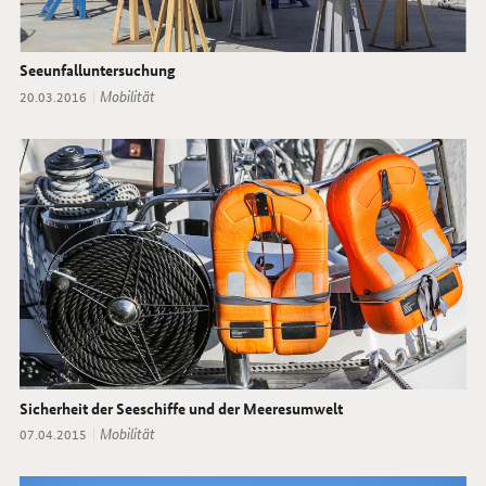
Seeunfalluntersuchung
Thema:
Mobilität
Datum:
20.03.2016
Sicherheit der Seeschiffe und der Meeresumwelt
Thema:
Mobilität
Datum:
07.04.2015