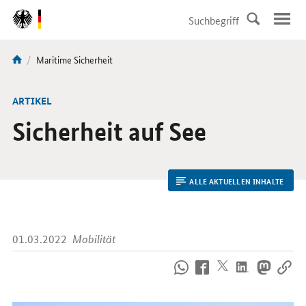
DirektZu:
Navigation
Aktuelle
Maritime Sicherheit
Sie
Seite:
sind
hier:
ARTIKEL
Sicherheit auf See
ALLE AKTUELLEN INHALTE
01.03.2022
Mobilität
So
erreichen
Sie
uns