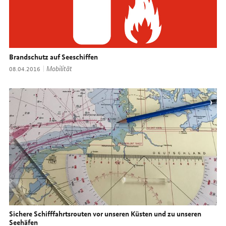
Brandschutz auf Seeschiffen
Thema:
Mobilität
Datum:
08.04.2016
Sichere Schifffahrtsrouten vor unseren Küsten und zu unseren
Seehäfen