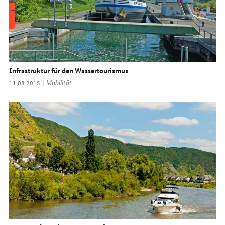
Infrastruktur für den Wassertourismus
Thema:
Mobilität
Datum:
11.08.2015