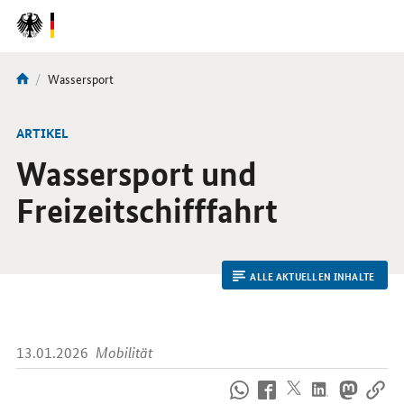
DirektZu:
Navigation
Aktuelle
Wassersport
Sie
Seite:
sind
hier:
ARTIKEL
Wassersport und
Freizeitschifffahrt
ALLE AKTUELLEN INHALTE
13.01.2026
Mobilität
So