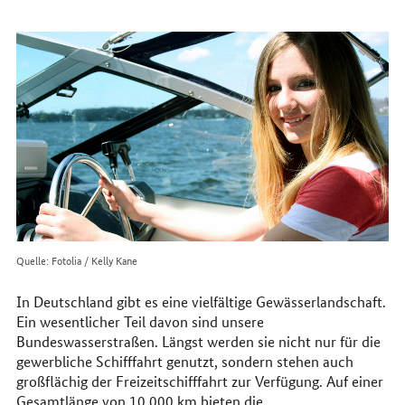
erreichen
Sie
uns
im
Internet
Quelle: Fotolia / Kelly Kane
In Deutschland gibt es eine vielfältige Gewässerlandschaft.
Ein wesentlicher Teil davon sind unsere
Bundeswasserstraßen. Längst werden sie nicht nur für die
gewerbliche Schifffahrt genutzt, sondern stehen auch
großflächig der Freizeitschifffahrt zur Verfügung. Auf einer
Gesamtlänge von 10.000
km
bieten die