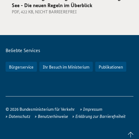
See - Die neuen Regeln im Überblick
PDF, 422 KB, NICHT BARRIEREFREI
Servicemenü
Beliebte Services
Bürgerservice
Ihr Besuch im Ministerium
Publikationen
So
erreichen
© 2026 Bundesministerium für Verkehr
Impressum
Sie
Datenschutz
Benutzerhinweise
Erklärung zur Barrierefreiheit
uns
im
Seite
Internet