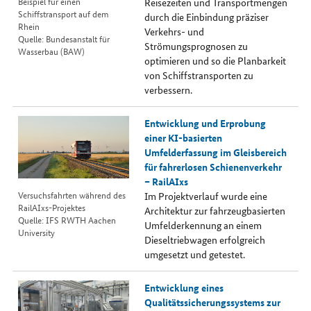
Beispiel für einen
Reisezeiten und Transportmengen
Schiffstransport auf dem
durch die Einbindung präziser
Rhein
Verkehrs- und
Quelle: Bundesanstalt für
Strömungsprognosen zu
Wasserbau (BAW)
optimieren und so die Planbarkeit
von Schiffstransporten zu
verbessern.
Entwicklung und Erprobung
einer KI-basierten
Umfelderfassung im Gleisbereich
für fahrerlosen Schienenverkehr
– RailAIxs
Versuchsfahrten während des
Im Projektverlauf wurde eine
RailAIxs-Projektes
Architektur zur fahrzeugbasierten
Quelle: IFS RWTH Aachen
Umfelderkennung an einem
University
Dieseltriebwagen erfolgreich
umgesetzt und getestet.
Entwicklung eines
Qualitätssicherungssystems zur