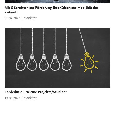
Mit 5 Schritten zur Förderung Ihrer Ideen zur Mobilität der
Zukunft
Thema:
Mobilität
Datum:
01.04.2025
Förderlinie 1 "Kleine Projekte/Studien"
Thema:
Mobilität
Datum:
19.03.2025