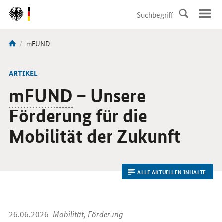
DirektZu:
Navigation
Aktuelle
mFUND
Sie
Seite:
sind
hier:
ARTIKEL
mFUND
– Unsere
Förderung für die
Mobilität der Zukunft
ALLE AKTUELLEN INHALTE
26.06.2026
Mobilität, Förderung