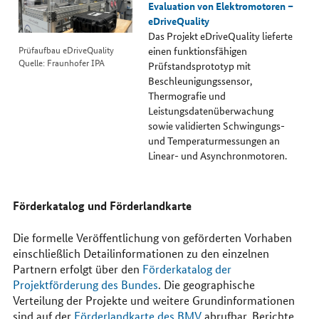
Evaluation von Elektromotoren –
eDriveQuality
Das Projekt eDriveQuality lieferte
Prüfaufbau eDriveQuality
einen funktionsfähigen
Quelle: Fraunhofer IPA
Prüfstandsprototyp mit
Beschleunigungssensor,
Thermografie und
Leistungsdatenüberwachung
sowie validierten Schwingungs-
und Temperaturmessungen an
Linear- und Asynchronmotoren.
Förderkatalog und Förderlandkarte
Die formelle Veröffentlichung von geförderten Vorhaben
einschließlich Detailinformationen zu den einzelnen
Partnern erfolgt über den
Förderkatalog der
Projektförderung des Bundes
. Die geographische
Verteilung der Projekte und weitere Grundinformationen
sind auf der
Förderlandkarte des
BMV
abrufbar. Berichte