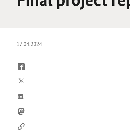
17.04.2024
So
erreichen
Sie
uns
im
Internet