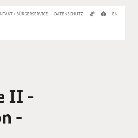
NTAKT / BÜRGERSERVICE
DATENSCHUTZ
EN
 II -
n -