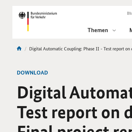
DirektZu:
Navigation
BM
Themen
Aktuelle
Digital Automatic Coupling: Phase II - Test report on 
Sie
Seite:
sind
hier:
-
DOWNLOAD
Digital Automat
Test report on 
Final project re