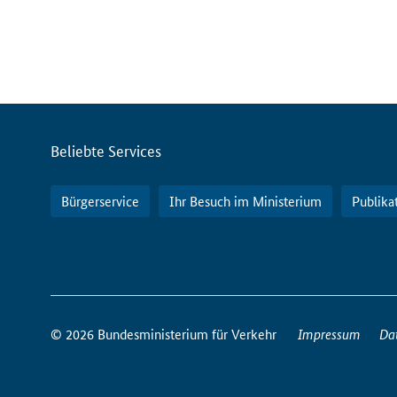
Servicemenü
Beliebte Services
Bürgerservice
Ihr Besuch im Ministerium
Publika
So
erreichen
© 2026 Bundesministerium für Verkehr
Impressum
Da
Sie
uns
im