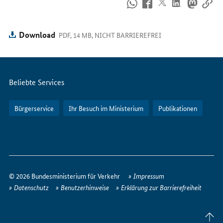
So
erreichen
Sie
uns
Download
PDF, 14 MB, NICHT BARRIEREFREI
im
Internet
Servicemenü
Beliebte Services
Bürgerservice
Ihr Besuch im Ministerium
Publikationen
So
erreichen
© 2026 Bundesministerium für Verkehr
Impressum
Sie
Datenschutz
Benutzerhinweise
Erklärung zur Barrierefreiheit
uns
im
Seite
Internet