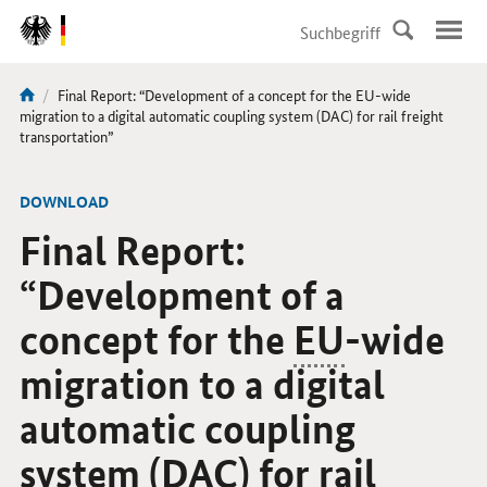
DirektZu:
Navigation
Aktuelle
Final Report: “Development of a concept for the EU-wide
Sie
Seite:
migration to a digital automatic coupling system (DAC) for rail freight
sind
transportation”
hier:
-
DOWNLOAD
Final Report:
“Development of a
concept for the
EU
-wide
migration to a digital
automatic coupling
system (DAC) for rail