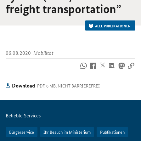
freight transportation”
ALLE PUBLIKATIONEN
06.08.2020
Mobilität
So
erreichen
Sie
uns
Download
PDF, 6 MB, NICHT BARRIEREFREI
im
Internet
Servicemenü
Beliebte Services
Bürgerservice
Ihr Besuch im Ministerium
Publikationen