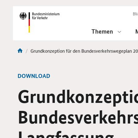
DirektZu:
Navigation
BM
Themen
Aktuelle
Grundkonzeption für den Bundesverkehrswegeplan 20
Sie
Seite:
sind
hier:
-
DOWNLOAD
Grundkonzeptio
Bundesverkehrs
Langfassung