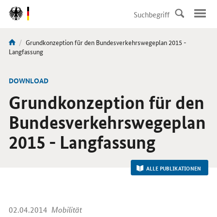
DirektZu:
Navigation
Aktuelle
Grundkonzeption für den Bundesverkehrswegeplan 2015 -
Sie
Seite:
Langfassung
sind
hier:
-
DOWNLOAD
Grundkonzeption für den
Bundesverkehrswegeplan
2015 - Langfassung
ALLE PUBLIKATIONEN
02.04.2014
Mobilität