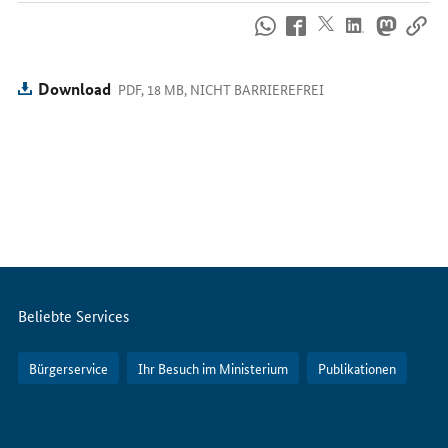
So
erreichen
Sie
uns
Download
PDF, 18 MB, NICHT BARRIEREFREI
im
Internet
Servicemenü
Beliebte Services
Bürgerservice
Ihr Besuch im Ministerium
Publikationen