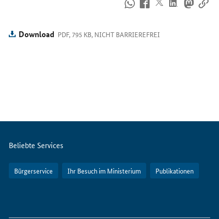
So
erreichen
Sie
uns
Download
PDF, 795 KB, NICHT BARRIEREFREI
im
Internet
Servicemenü
Beliebte Services
Bürgerservice
Ihr Besuch im Ministerium
Publikationen