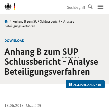
DirektZu:
Navigation
Aktuelle
Anhang B zum SUP Schlussbericht - Analyse
Sie
Seite:
Beteiligungsverfahren
sind
hier:
-
DOWNLOAD
Anhang B zum
SUP
Schlussbericht - Analyse
Beteiligungsverfahren
ALLE PUBLIKATIONEN
18.06.2013
Mobilität