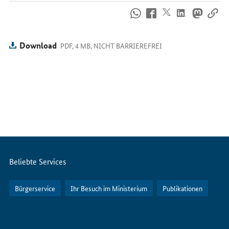
So
erreichen
Sie
uns
Download
PDF, 4 MB, NICHT BARRIEREFREI
im
Internet
Servicemenü
Beliebte Services
Bürgerservice
Ihr Besuch im Ministerium
Publikationen