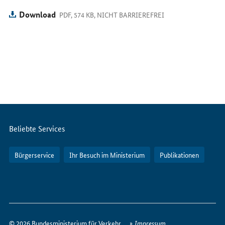
Sie
uns
Download
PDF, 574 KB, NICHT BARRIEREFREI
im
Internet
Servicemenü
Beliebte Services
Bürgerservice
Ihr Besuch im Ministerium
Publikationen
So
erreichen
© 2026 Bundesministerium für Verkehr
Impressum