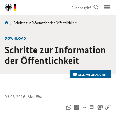
DirektZu:
Navigation
Aktuelle
Schritte zur Information der Öffentlichkeit
Sie
Seite:
sind
hier:
-
DOWNLOAD
Schritte zur Information
der Öffentlichkeit
ALLE PUBLIKATIONEN
03.08.2016
Mobilität
So
erreichen