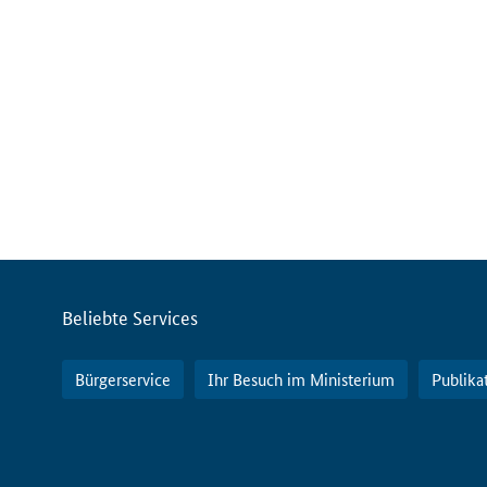
Servicemenü
Beliebte Services
Bürgerservice
Ihr Besuch im Ministerium
Publika