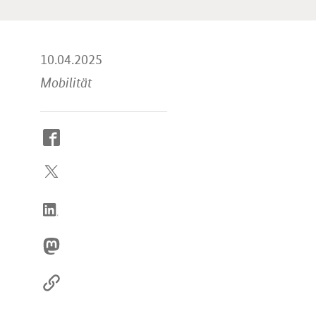
10.04.2025
Mobilität
So
erreichen
Sie
uns
im
Internet