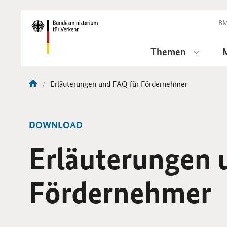
DirektZu:
Navigation
BM
Themen
Aktuelle
Erläuterungen und FAQ für Fördernehmer
Sie
Seite:
sind
hier:
-
DOWNLOAD
Erläuterungen 
Fördernehmer