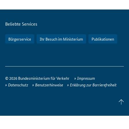
Internet
Servicemenü
Beliebte Services
Bürgerservice
Ihr Besuch im Ministerium
Publikationen
So
erreichen
© 2026 Bundesministerium für Verkehr
Impressum
Sie
Datenschutz
Benutzerhinweise
Erklärung zur Barrierefreiheit
uns
im
Seite
Internet