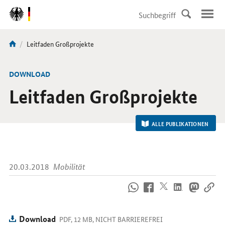
DirektZu:
Navigation
Aktuelle
Leitfaden Großprojekte
Sie
Seite:
sind
hier:
-
DOWNLOAD
Leitfaden Großprojekte
ALLE PUBLIKATIONEN
20.03.2018
Mobilität
So
erreichen
Sie
uns
Download
PDF, 12 MB, NICHT BARRIEREFREI
im