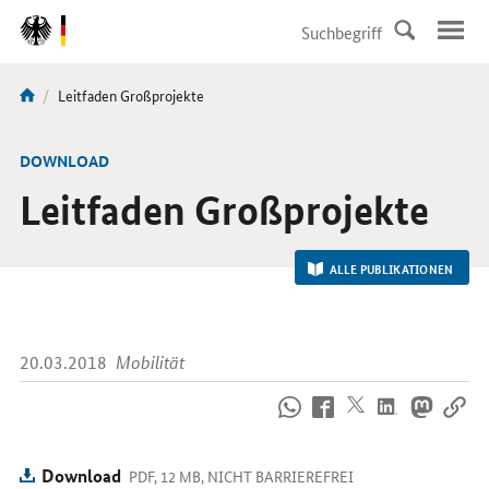
DirektZu:
Navigation
Aktuelle
Leitfaden Großprojekte
Sie
Seite:
sind
hier:
-
DOWNLOAD
Leitfaden Großprojekte
ALLE PUBLIKATIONEN
20.03.2018
Mobilität
So
erreichen
Sie
uns
Download
PDF, 12 MB, NICHT BARRIEREFREI
im