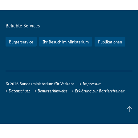
Internet
Servicemenü
Beliebte Services
Bürgerservice
Ihr Besuch im Ministerium
Publikationen
So
erreichen
© 2026 Bundesministerium für Verkehr
Impressum
Sie
Datenschutz
Benutzerhinweise
Erklärung zur Barrierefreiheit
uns
im
Seite
Internet