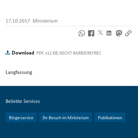
17.10.2017
Ministerium
So
erreichen
Sie
uns
Download
PDF, 412 KB, NICHT BARRIEREFREI
im
Internet
Langfassung
Servicemenü
Beliebte Services
Bürgerservice
Ihr Besuch im Ministerium
Publikationen