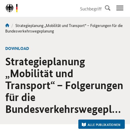
DirektZu:
Navigation
Aktuelle
Strategieplanung „Mobilität und Transport“ – Folgerungen für die
Sie
Seite:
Bundesverkehrswegeplanung
sind
hier:
-
DOWNLOAD
Strategieplanung
„Mobilität und
Transport“ – Folgerungen
für die
Bundesverkehrswegeplanung
ALLE PUBLIKATIONEN