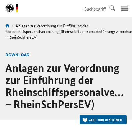
DirektZu:
Navigation
Aktuelle
Anlagen zur Verordnung zur Einführung der
Sie
Seite:
Rheinschiffspersonalverordnung(Rheinschiffspersonaleinführungsverordnu
sind
– RheinSchPersEV)
hier:
-
DOWNLOAD
Anlagen zur Verordnung
zur Einführung der
Rheinschiffspersonalvero
– RheinSchPersEV)
ALLE PUBLIKATIONEN