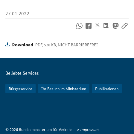
27.01.2022
So
erreichen
Sie
uns
Download
PDF, 528 KB, NICHT BARRIEREFREI
im
Internet
Servicemenü
Beliebte Services
Bürgerservice
Ihr Besuch im Ministerium
Publikationen
So
erreichen
© 2026 Bundesministerium für Verkehr
Impressum
Sie