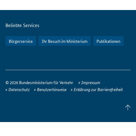
Internet
Servicemenü
Beliebte Services
Bürgerservice
Ihr Besuch im Ministerium
Publikationen
So
erreichen
© 2026 Bundesministerium für Verkehr
Impressum
Sie
Datenschutz
Benutzerhinweise
Erklärung zur Barrierefreiheit
uns
im
Seite
Internet