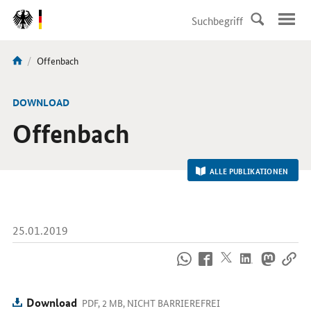
DirektZu:
Navigation
Aktuelle
Offenbach
Sie
Seite:
sind
hier:
-
DOWNLOAD
Offenbach
ALLE PUBLIKATIONEN
25.01.2019
So
erreichen
Sie
uns
Download
PDF, 2 MB, NICHT BARRIEREFREI
im