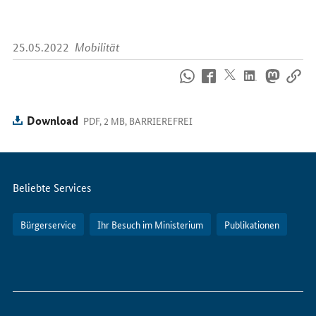
25.05.2022
Mobilität
So
erreichen
Sie
uns
Download
PDF, 2 MB, BARRIEREFREI
im
Internet
Servicemenü
Beliebte Services
Bürgerservice
Ihr Besuch im Ministerium
Publikationen
So
erreichen