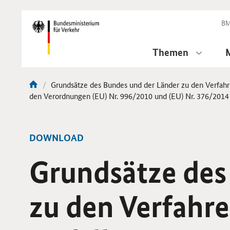
DirektZu:
Navigation
BM
Themen
Aktuelle
Grundsätze des Bundes und der Länder zu den Verfah
Sie
Seite:
den Verordnungen (EU) Nr. 996/2010 und (EU) Nr. 376/2014 
sind
hier:
-
DOWNLOAD
Grundsätze des
zu den Verfahr