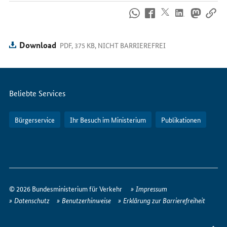
So
erreichen
Sie
uns
Download
PDF, 375 KB, NICHT BARRIEREFREI
im
Internet
Servicemenü
Beliebte Services
Bürgerservice
Ihr Besuch im Ministerium
Publikationen
So
erreichen
© 2026 Bundesministerium für Verkehr
Impressum
Sie
Datenschutz
Benutzerhinweise
Erklärung zur Barrierefreiheit
uns
im