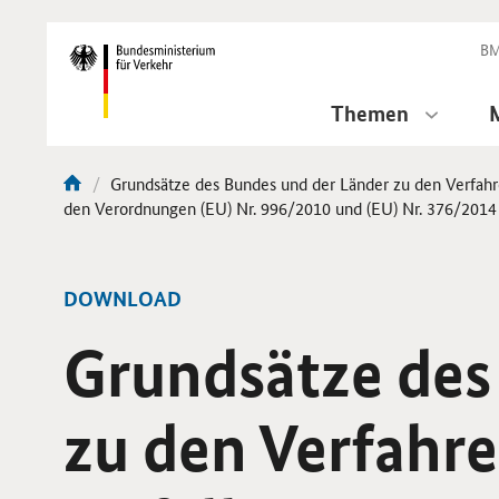
DirektZu:
Navigation
BM
Themen
Aktuelle
Grundsätze des Bundes und der Länder zu den Verfah
Sie
Seite:
den Verordnungen (EU) Nr. 996/2010 und (EU) Nr. 376/2014 
sind
hier:
-
DOWNLOAD
Grundsätze des
zu den Verfahr