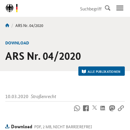
DirektZu:
Navigation
Aktuelle
ARS Nr. 04/2020
Sie
Seite:
sind
hier:
-
DOWNLOAD
ARS Nr. 04/2020
ALLE PUBLIKATIONEN
10.03.2020
Straßenrecht
So
erreichen
Sie
uns
Download
PDF, 2 MB, NICHT BARRIEREFREI
im