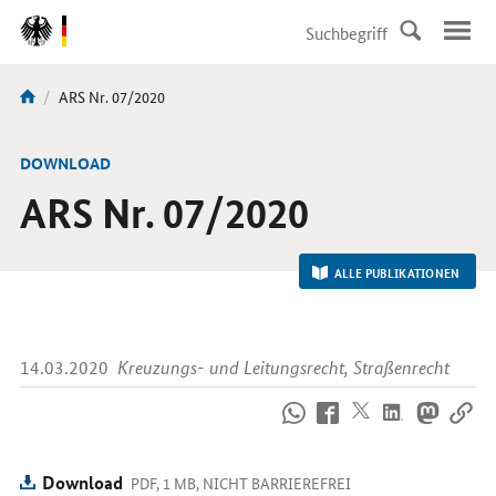
DirektZu:
Navigation
Aktuelle
ARS Nr. 07/2020
Sie
Seite:
sind
hier:
-
DOWNLOAD
ARS Nr. 07/2020
ALLE PUBLIKATIONEN
14.03.2020
Kreuzungs- und Leitungsrecht, Straßenrecht
So
erreichen
Sie
uns
Download
PDF, 1 MB, NICHT BARRIEREFREI
im