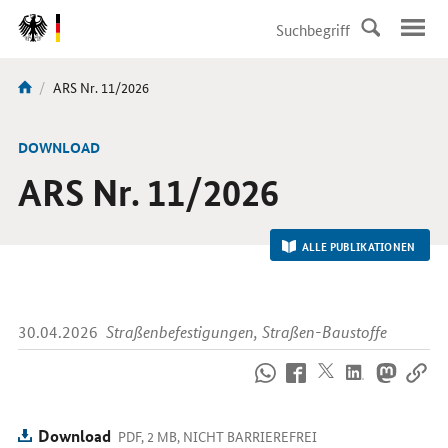
DirektZu:
Navigation
Aktuelle
ARS Nr. 11/2026
Sie
Seite:
sind
hier:
-
DOWNLOAD
ARS Nr. 11/2026
ALLE PUBLIKATIONEN
30.04.2026
Straßenbefestigungen, Straßen-Baustoffe
So
erreichen
Sie
uns
Download
PDF, 2 MB, NICHT BARRIEREFREI
im