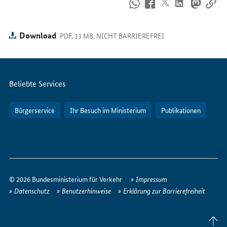
So
erreichen
Sie
uns
Download
PDF, 13 MB, NICHT BARRIEREFREI
im
Internet
Servicemenü
Beliebte Services
Bürgerservice
Ihr Besuch im Ministerium
Publikationen
So
erreichen
© 2026 Bundesministerium für Verkehr
Impressum
Sie
Datenschutz
Benutzerhinweise
Erklärung zur Barrierefreiheit
uns
im
Seite
Internet