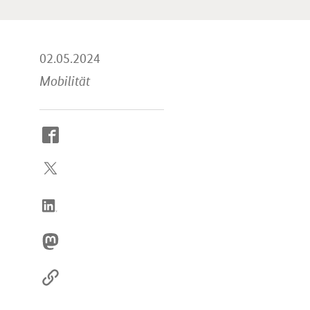
02.05.2024
Mobilität
So
erreichen
Sie
uns
im
Internet