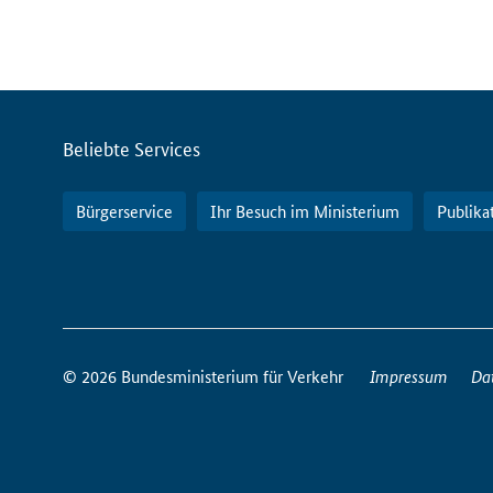
Servicemenü
Beliebte Services
Bürgerservice
Ihr Besuch im Ministerium
Publika
So
erreichen
© 2026 Bundesministerium für Verkehr
Impressum
Da
Sie
uns
im
Internet