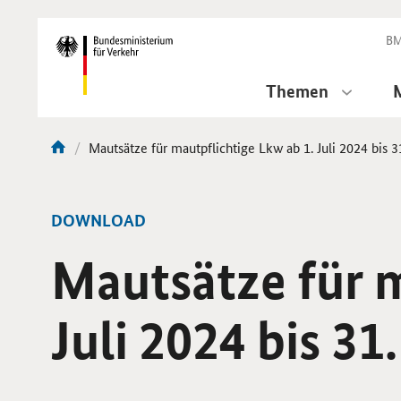
DirektZu:
Navigation
BM
Themen
Aktuelle
Mautsätze für mautpflichtige Lkw ab 1. Juli 2024 bis
Sie
Seite:
sind
hier:
-
DOWNLOAD
Mautsätze für m
Juli 2024 bis 3