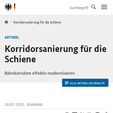
DirektZu:
Navigation
Aktuelle
Korridorsanierung für die Schiene
Sie
Seite:
sind
hier:
ARTIKEL
Korridorsanierung für die
Schiene
Bahnkorridore effektiv modernisieren
ALLE AKTUELLEN INHALTE
30.07.2025
Mobilität