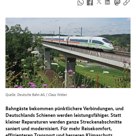
So
erreichen
Sie
uns
im
Internet
Quelle: Deutsche Bahn AG / Claus Weber
Bahngäste bekommen pünktlichere Verbindungen, und
Deutschlands Schienen werden leistungsfähiger. Statt
kleiner Reparaturen werden ganze Streckenabschnitte
saniert und modernisiert. Für mehr Reisekomfort,
effizienteren Transport und besseren Klimaschutz.