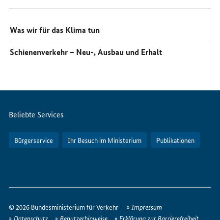
Was wir für das Klima tun
Schienenverkehr – Neu-, Ausbau und Erhalt
Servicemenü
Beliebte Services
Bürgerservice
Ihr Besuch im Ministerium
Publikationen
So
erreichen
© 2026 Bundesministerium für Verkehr
Impressum
Sie
Datenschutz
Benutzerhinweise
Erklärung zur Barrierefreiheit