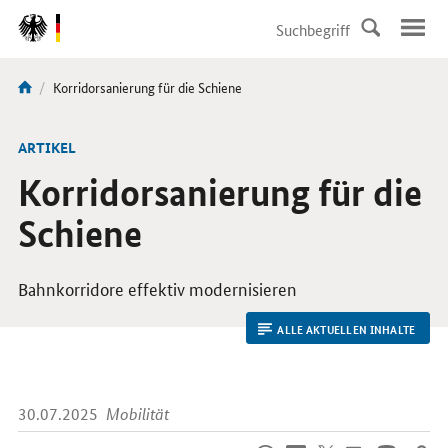
DirektZu:
Navigation
Aktuelle
Korridorsanierung für die Schiene
Sie
Seite:
sind
hier:
ARTIKEL
Korridorsanierung für die
Schiene
Bahnkorridore effektiv modernisieren
ALLE AKTUELLEN INHALTE
30.07.2025
Mobilität