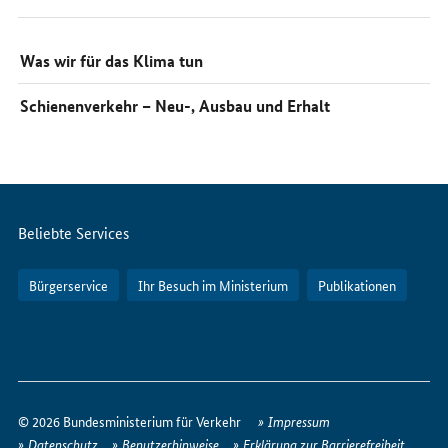
Was wir für das Klima tun
Schienenverkehr – Neu-, Ausbau und Erhalt
Servicemenü
Beliebte Services
Bürgerservice
Ihr Besuch im Ministerium
Publikationen
So
erreichen
© 2026 Bundesministerium für Verkehr
Impressum
Sie
Datenschutz
Benutzerhinweise
Erklärung zur Barrierefreiheit