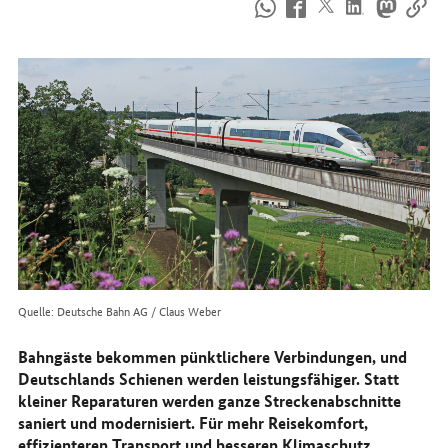
So
erreichen
Sie
uns
im
Internet
Quelle: Deutsche Bahn AG / Claus Weber
Bahngäste bekommen pünktlichere Verbindungen, und
Deutschlands Schienen werden leistungsfähiger. Statt
kleiner Reparaturen werden ganze Streckenabschnitte
saniert und modernisiert. Für mehr Reisekomfort,
effizienteren Transport und besseren Klimaschutz.