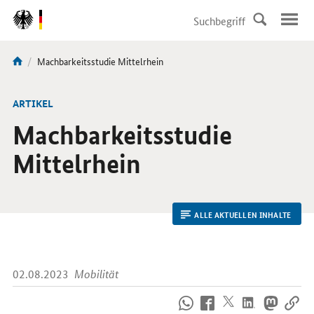
DirektZu:
Navigation
Aktuelle
Machbarkeitsstudie Mittelrhein
Sie
Seite:
sind
hier:
ARTIKEL
Machbarkeitsstudie
Mittelrhein
ALLE AKTUELLEN INHALTE
02.08.2023
Mobilität
So