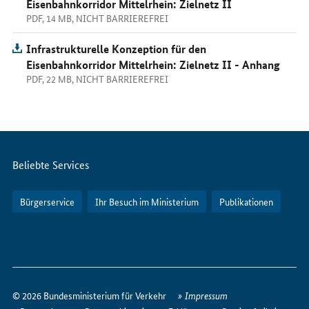
Eisenbahnkorridor Mittelrhein: Zielnetz II
PDF, 14 MB, NICHT BARRIEREFREI
Infrastrukturelle Konzeption für den
Eisenbahnkorridor Mittelrhein: Zielnetz II - Anhang
PDF, 22 MB, NICHT BARRIEREFREI
Servicemenü
Beliebte Services
Bürgerservice
Ihr Besuch im Ministerium
Publikationen
So
erreichen
© 2026 Bundesministerium für Verkehr
Impressum
Sie