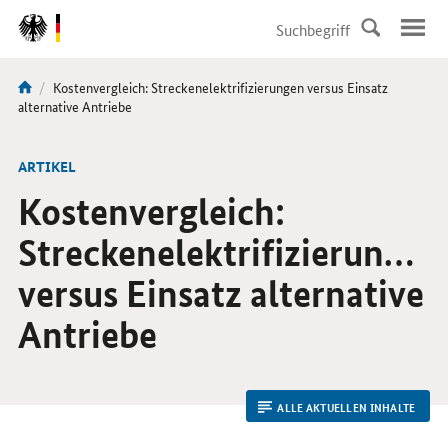
DirektZu:
Navigation
Aktuelle
Kostenvergleich: Streckenelektrifizierungen versus Einsatz
Sie
Seite:
alternative Antriebe
sind
hier:
ARTIKEL
Kostenvergleich:
Streckenelektrifizierungen
versus Einsatz alternative
Antriebe
ALLE AKTUELLEN INHALTE