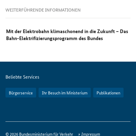
WEITERFÜHRENDE INFORMATIONEN
Mit der Elektrobahn klimaschonend in die Zukunft – Das
Bahn-Elektrifizierungsprogramm des Bundes
Servicemenü
Beliebte Services
Bürgerservice
Ihr Besuch im Ministerium
Publikationen
So
erreichen
© 2026 Bundesministerium für Verkehr
Impressum