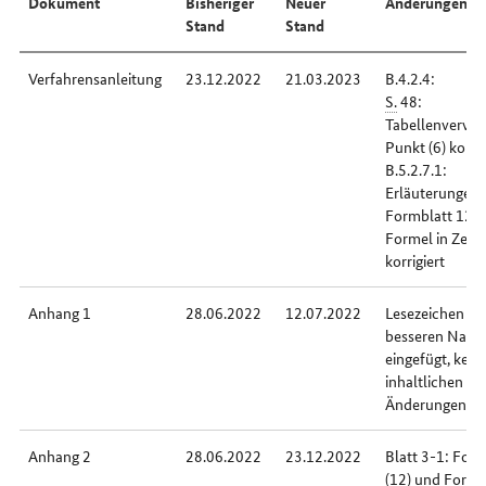
Dokument
Bisheriger
Neuer
Änderungen
Stand
Stand
Verfahrensanleitung
23.12.2022
21.03.2023
B.4.2.4:
S.
48:
Tabellenverweis
Punkt (6) korrig
B.5.2.7.1:
Erläuterungen 
Formblatt 12-2
Formel in Zeile 
korrigiert
Anhang 1
28.06.2022
12.07.2022
Lesezeichen zu
besseren Navig
eingefügt, kein
inhaltlichen
Änderungen
Anhang 2
28.06.2022
23.12.2022
Blatt 3-1: For
(12) und Forme