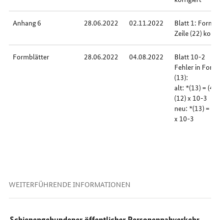
Anhang 6
28.06.2022
02.11.2022
Blatt 1: Formel
Zeile (22) korrig
Formblätter
28.06.2022
04.08.2022
Blatt 10-2
Fehler in Form
(13):
alt: *(13) = (4) x
(12) x 10-3
neu: *(13) = (8)
x 10-3
WEITERFÜHRENDE INFORMATIONEN
Schienengebundener öffentlicher Personennahverkehr