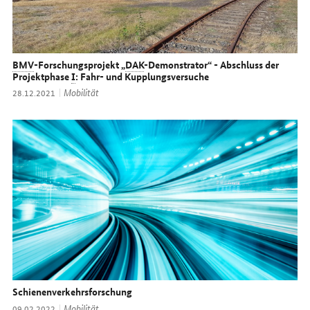
BMV
-Forschungsprojekt „
DAK
-Demonstrator“ - Abschluss der
Projektphase
I
: Fahr- und Kupplungsversuche
Thema:
Mobilität
Datum:
28.12.2021
Schienenverkehrsforschung
Thema:
Mobilität
Datum:
09.02.2022