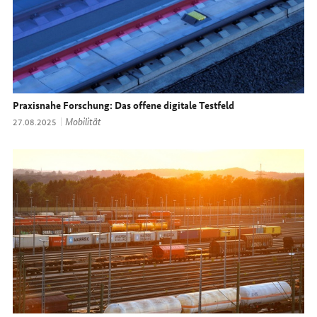
Praxisnahe Forschung: Das offene digitale Testfeld
Thema:
Mobilität
Datum:
27.08.2025