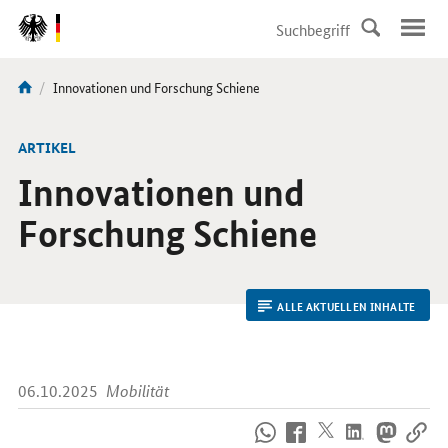
DirektZu:
Navigation
Aktuelle
Innovationen und Forschung Schiene
Sie
Seite:
sind
hier:
ARTIKEL
Innovationen und
Forschung Schiene
ALLE AKTUELLEN INHALTE
06.10.2025
Mobilität
So