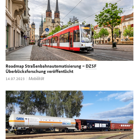
Roadmap Straßenbahnautomatisierung –
DZSF
Überblicksforschung veröffentlicht
Thema:
Mobilität
Datum:
14.07.2023