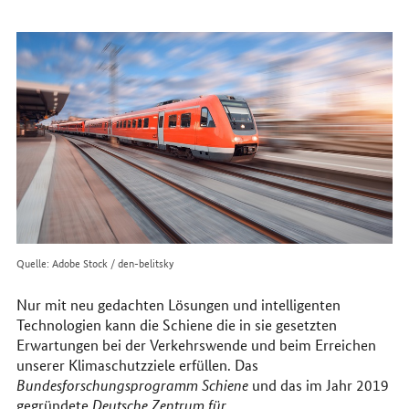
erreichen
Sie
uns
im
Internet
Quelle: Adobe Stock / den-belitsky
Nur mit neu gedachten Lösungen und intelligenten
Technologien kann die Schiene die in sie gesetzten
Erwartungen bei der Verkehrswende und beim Erreichen
unserer Klimaschutzziele erfüllen. Das
Bundesforschungsprogramm Schiene
und das im Jahr 2019
gegründete
Deutsche Zentrum für