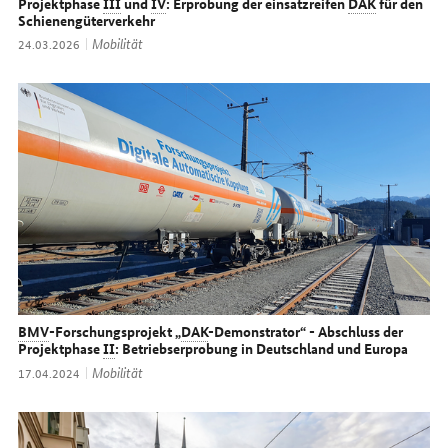
Projektphase
III
und
IV
: Erprobung der einsatzreifen
DAK
für den
Schienengüterverkehr
Thema:
Mobilität
Datum:
24.03.2026
BMV
-Forschungsprojekt „
DAK
-Demonstrator“ - Abschluss der
Projektphase
II
: Betriebserprobung in Deutschland und Europa
Thema:
Mobilität
Datum:
17.04.2024