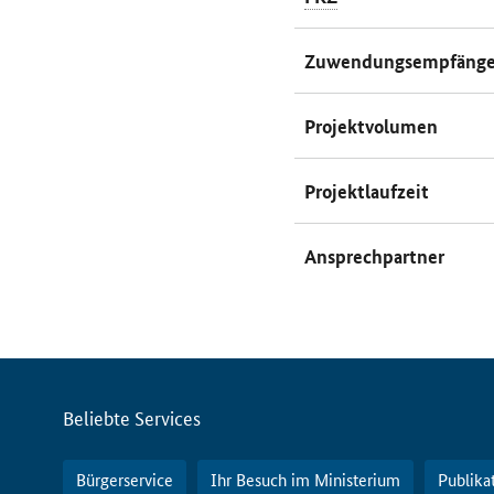
Zuwendungsempfänge
Projektvolumen
Projektlaufzeit
Ansprechpartner
Servicemenü
Beliebte Services
Bürgerservice
Ihr Besuch im Ministerium
Publika