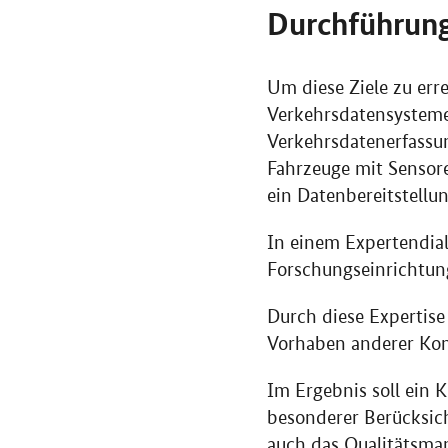
Durchführun
Um diese Ziele zu err
Verkehrsdatensysteme 
Verkehrsdatenerfassu
Fahrzeuge mit Sensor
ein Datenbereitstellu
In einem Expertendia
Forschungseinrichtun
Durch diese Expertise 
Vorhaben anderer Ko
Im Ergebnis soll ein 
besonderer Berücksich
auch das Qualitätsma