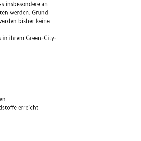
ss insbesondere an
tten werden. Grund
werden bisher keine
s in ihrem
Green-City
-
hen
stoffe erreicht