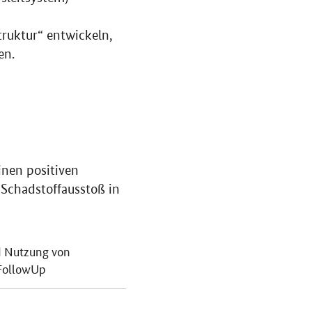
ruktur“ entwickeln,
en.
nen positiven
 Schadstoffausstoß in
d Nutzung von
yFollowUp