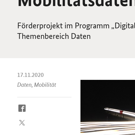
Förderprojekt im Programm „Digit
Themenbereich Daten
17.11.2020
Daten, Mobilität
So
erreichen
Sie
uns
im