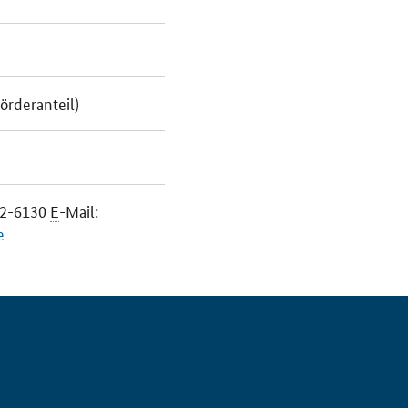
örderanteil)
432-6130
E
-Mail:
e