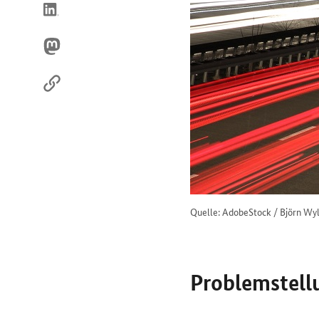
Internet
Quelle: AdobeStock / Björn Wyl
Problemstell