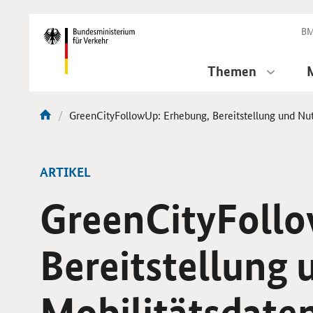
DirektZu:
Navigation
BM
Themen
Aktuelle
GreenCityFollowUp: Erhebung, Bereitstellung und Nu
Sie
Seite:
sind
hier:
ARTIKEL
GreenCityFoll
Bereitstellung
Mobilitätsdate