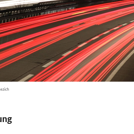
ezich
ung