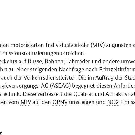
l den motorisierten Individualverkehr (MIV) zugunste
Emissionsreduzierungen erreichen.
erkehrs auf Busse, Bahnen, Fahrräder und andere umwe
ührt zu einer steigenden Nachfrage nach Echtzeitinfo
 auch der Verkehrsdienstleister. Die im Auftrag der St
rgieversorgungs-
AG
(ASEAG) begegnet diesen Anforde
echnik. Diese verbessert die Qualität und Attraktivitä
chen vom
MIV
auf den
ÖPNV
umsteigen und
NO2
-Emiss
g