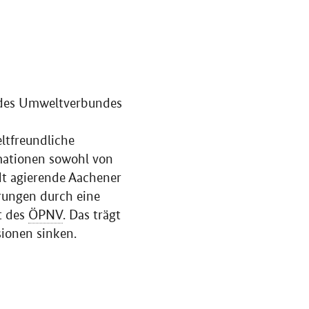
n des Umweltverbundes
ltfreundliche
rmationen sowohl von
adt agierende Aachener
rungen durch eine
t des
ÖPNV
. Das trägt
ionen sinken.