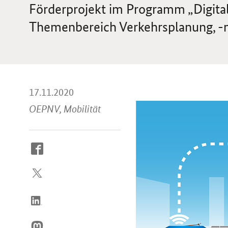
Förderprojekt im Programm „Digit
Themenbereich Verkehrsplanung, 
17.11.2020
OEPNV, Mobilität
So
erreichen
Sie
uns
im
Internet