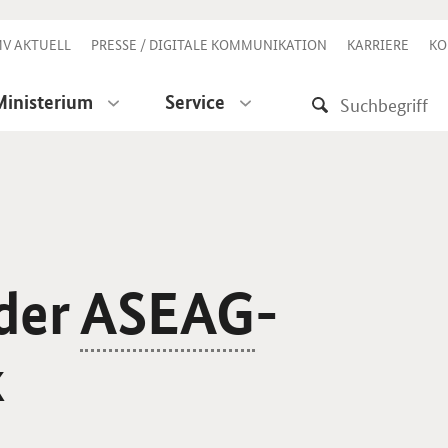
V AKTUELL
PRESSE / DIGITALE KOMMUNIKATION
KARRIERE
KO
Ministerium
Service
 der
ASEAG
-
k