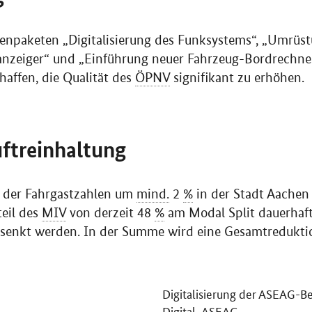
npaketen „Digitalisierung des Funksystems“, „Umrüst
anzeiger“ und „Einführung neuer Fahrzeug-Bordrechne
affen, die Qualität des
ÖPNV
signifikant zu erhöhen.
uftreinhaltung
g der Fahrgastzahlen um
mind.
2
%
in der Stadt Aachen
teil des
MIV
von derzeit 48
%
am Modal Split dauerhaf
senkt werden. In der Summe wird eine Gesamtredukti
Digitalisierung der ASEAG-Be
Digital_ASEAG