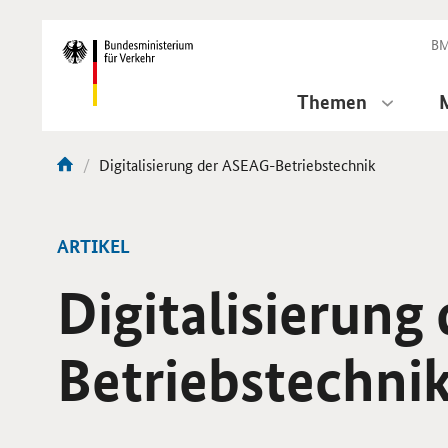
DirektZu:
Navigation
BM
Themen
Aktuelle
Digitalisierung der ASEAG-Betriebstechnik
Sie
Seite:
sind
hier:
ARTIKEL
Digitalisierung
Betriebstechni