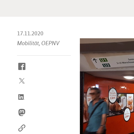
17.11.2020
Mobilität, OEPNV
So
erreichen
Sie
uns
im
Internet