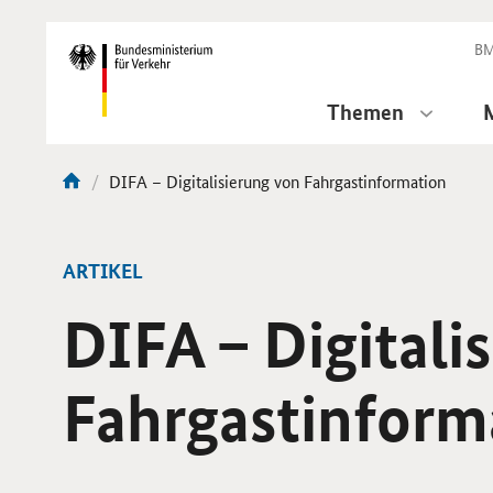
DirektZu:
Navigation
BM
Themen
Aktuelle
DIFA – Digitalisierung von Fahrgastinformation
Sie
Seite:
sind
hier:
ARTIKEL
DIFA – Digitali
Fahrgastinform