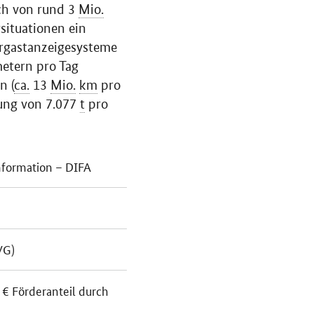
ch von rund 3
Mio.
situationen ein
hrgastanzeigesysteme
etern pro Tag
n (
ca.
13
Mio.
km
pro
tung von 7.077
t
pro
information – DIFA
VG)
 € Förderanteil durch