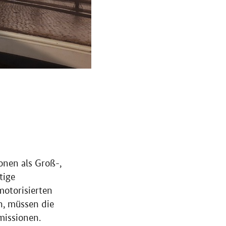
onen als Groß-,
tige
otorisierten
n, müssen die
missionen.