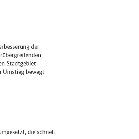
erbesserung der
erübergreifenden
en Stadtgebiet
um Umstieg bewegt
mgesetzt, die schnell