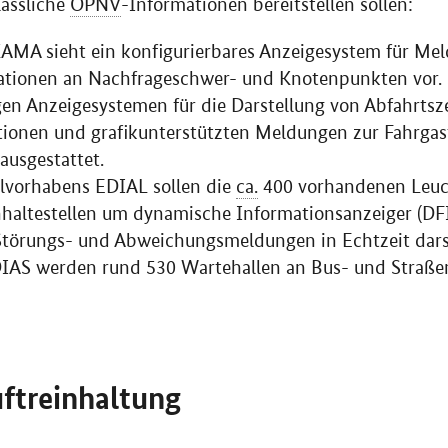
lässliche
ÖPNV
-Informationen bereitstellen sollen:
MA sieht ein konfigurierbares Anzeigesystem für Me
ationen an Nachfrageschwer- und Knotenpunkten vor. 
en Anzeigesystemen für die Darstellung von Abfahrtsze
ionen und grafikunterstützten Meldungen zur Fahrgas
ausgestattet.
ilvorhabens EDIAL sollen die
ca.
400 vorhandenen Leuc
altestellen um dynamische Informationsanzeiger (DFI
Störungs- und Abweichungsmeldungen in Echtzeit dars
DIAS werden rund 530 Wartehallen an Bus- und Straße
uftreinhaltung