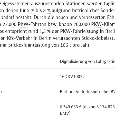
zeigesystemen auszurüstenden Stationen werden tägli
on denen für 5
%
bis 8
%
aufgrund betrieblicher Sonder
sbedarf besteht. Durch die neuen und verbesserten Fa
h 22.000
PKW
-Fahrten
bzw.
knapp 200.000
PKW
-Kilom
es entspricht rund 1,5
%
der
PKW
-Fahrleistung in Berli
 den
Kfz
-Verkehr in Berlin verursachten Stickoxidbelas
einer Stickoxidentlastung von 106
t
pro Jahr.
Digitalisierung von Fahrgast
16DKV10022
Berliner Verkehrsbetriebe (B
r
6.349.653 € (davon 3.174.826
BMV
)