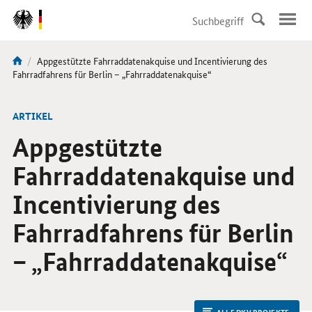
DirektZu:
Navigation
Aktuelle
Appgestützte Fahrraddatenakquise und Incentivierung des
Sie
Seite:
Fahrradfahrens für Berlin – „Fahrraddatenakquise“
sind
hier:
ARTIKEL
Appgestützte
Fahrraddatenakquise und
Incentivierung des
Fahrradfahrens für Berlin
– „Fahrraddatenakquise“
ALLE DKV PROJEKTE