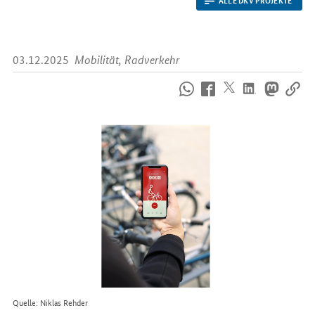
03.12.2025
Mobilität, Radverkehr
So
erreichen
Sie
uns
im
Internet
Quelle: Niklas Rehder