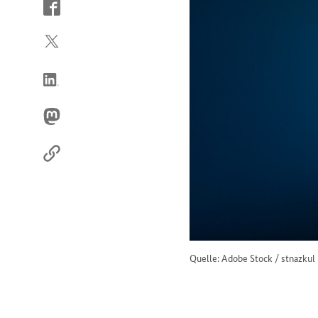
So
erreichen
Sie
uns
im
Internet
Quelle: Adobe Stock / stnazkul