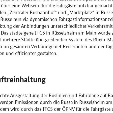
 über eine Webseite für die Fahrgäste nutzbar gemach
llen „Zentraler Busbahnhof“ und „Marktplatz“ in Rüss
 Busse nun via dynamischen Fahrgastinformationsanzei
aktung der Anbindungen unterschiedlicher Verkehrsmit
n. Das stadteigene ITCS in Rüsselsheim am Main wurd
und mehrere Städte übergreifenden System des Rhein-
ich im gesamten Verbundgebiet Reiserouten und der täg
en und effizienter gestalten.
uftreinhaltung
chte Ausgestaltung der Buslinien und Fahrpläne auf B
werden Emissionen durch die Busse in Rüsselsheim am
udem wird durch das ITCS der
ÖPNV
für die Fahrgäste 