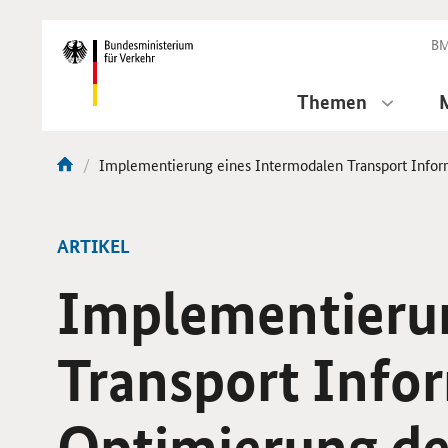
DirektZu:
Navigation
BM
Themen
Aktuelle
Implementierung eines Intermodalen Transport Infor
Sie
Seite:
sind
hier:
ARTIKEL
Implementierun
Transport Info
Optimierung de