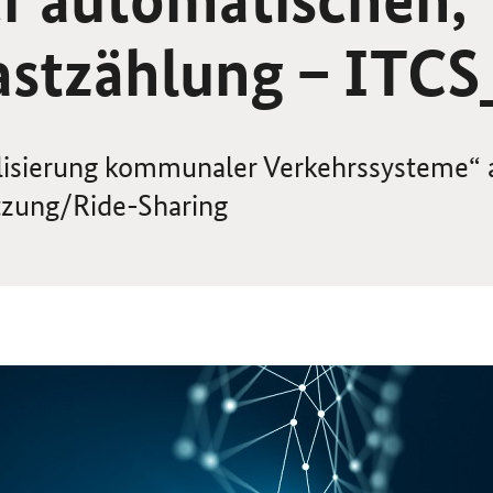
gastzählung – ITC
alisierung kommunaler Verkehrssysteme“
zung/Ride-Sharing