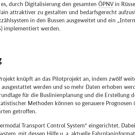
r es, durch Digitalisierung den gesamten
ÖPNV
in Rüss
in attraktiver zu gestalten und bedarfsgerecht aufzust
tzählsystem in den Bussen ausgeweitet und ein „Inter
S) implementiert werden.
g
Projekt knüpft an das Pilotprojekt an, indem zwölf weit
 ausgestattet werden und so mehr Daten erhoben werd
rundlage für die Buslinienplanung und die Erstellung d
statistischer Methoden können so genauere Prognosen 
rten getroffen.
rmodal Transport Control System“ eingerichtet. Dabei
ystem, mit dessen Hilfe
u. a.
aktuelle Fahrplaninformat