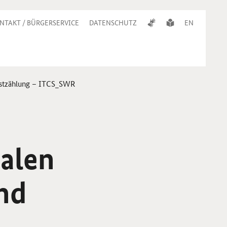
NTAKT / BÜRGERSERVICE
DATENSCHUTZ
EN
gastzählung – ITCS_SWR
alen
nd