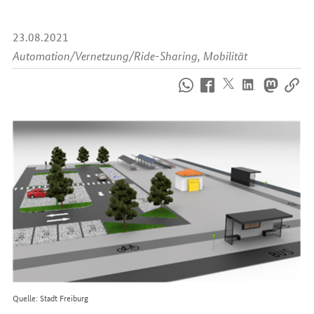
23.08.2021
Automation/Vernetzung/Ride-Sharing, Mobilität
So
erreichen
Sie
uns
im
Internet
Quelle: Stadt Freiburg