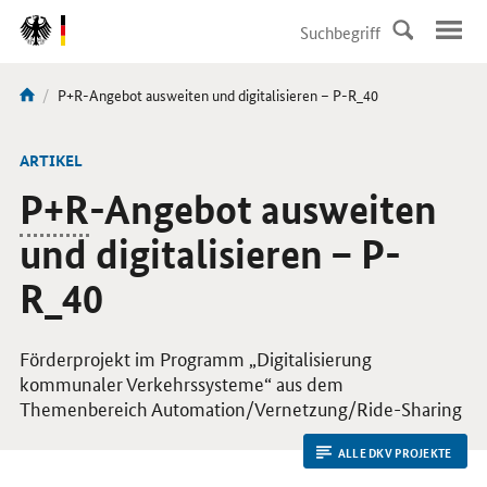
DirektZu:
Navigation
Aktuelle
P+R-Angebot ausweiten und digitalisieren – P-R_40
Sie
Seite:
sind
hier:
ARTIKEL
P+R
-Angebot ausweiten
und digitalisieren – P-
R_40
Förderprojekt im Programm „Digitalisierung
kommunaler Verkehrssysteme“ aus dem
Themenbereich Automation/Vernetzung/
Ride-Sharing
ALLE DKV PROJEKTE