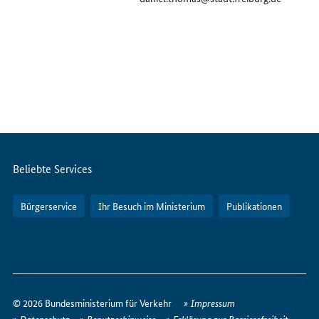
Servicemenü
Beliebte Services
Bürgerservice
Ihr Besuch im Ministerium
Publikationen
So
erreichen
© 2026 Bundesministerium für Verkehr
Impressum
Sie