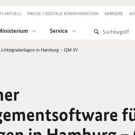
V AKTUELL
PRESSE / DIGITALE KOMMUNIKATION
KARRIERE
KO
Ministerium
Service
 Lichtsignalanlagen in Hamburg – QM-IV
ner
gementsoftware f
agen in Hamburg 