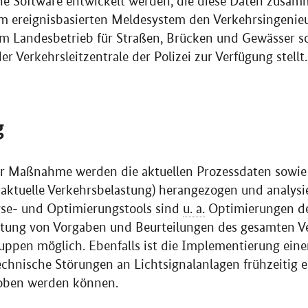
ine
Software
entwickelt werden, die diese Daten zusamme
em ereignisbasierten Meldesystem den Verkehrsingenie
im Landesbetrieb für Straßen, Brücken und Gewässer s
er Verkehrsleitzentrale der Polizei zur Verfügung stellt.
g
r Maßnahme werden die aktuellen Prozessdaten sowie
aktuelle Verkehrsbelastung) herangezogen und analysie
yse- und Optimierungstools sind
u. a.
Optimierungen de
ltung von Vorgaben und Beurteilungen des gesamten Ver
ppen möglich. Ebenfalls ist die Implementierung eine
echnische Störungen an Lichtsignalanlagen frühzeitig 
hoben werden können.