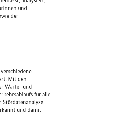
nfasst, analysiert,
urinnen und
owie der
 verschiedene
rt. Mit den
r Warte- und
kehrsablaufs für alle
r Stördatenanalyse
erkannt und damit