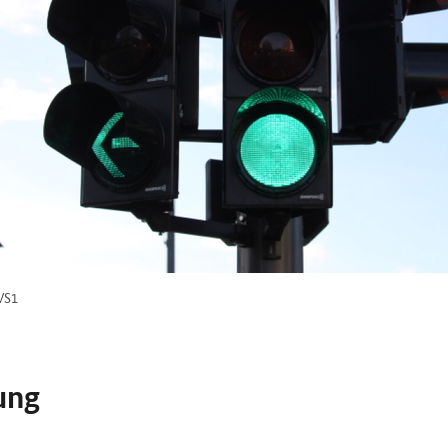
VS1
ung