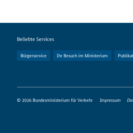
Servicemenü
Beliebte Services
Bürgerservice
Ihr Besuch im Ministerium
Publika
So
erreichen
© 2026 Bundesministerium für Verkehr
Impressum
Da
Sie
uns
im
Internet