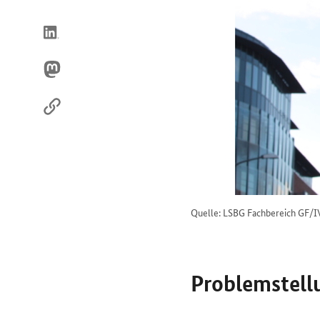
uns
im
Internet
Quelle: LSBG Fachbereich GF/I
Problemstell