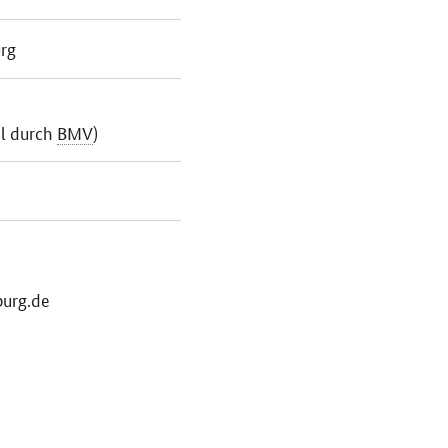
rg
il durch
BMV
)
burg.de