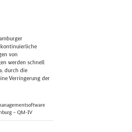
Hamburger
 kontinuierliche
gen von
gen werden schnell
a.
durch die
ine Verringerung der
smanagementsoftware
amburg – QM-IV