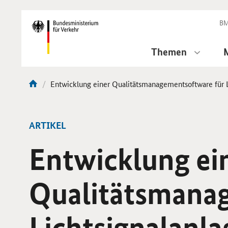
DirektZu:
Navigation
BM
Themen
Aktuelle
Entwicklung einer Qualitätsmanagementsoftware für
Sie
Seite:
sind
hier:
ARTIKEL
Entwicklung ei
Qualitätsmana
Lichtsignalanl