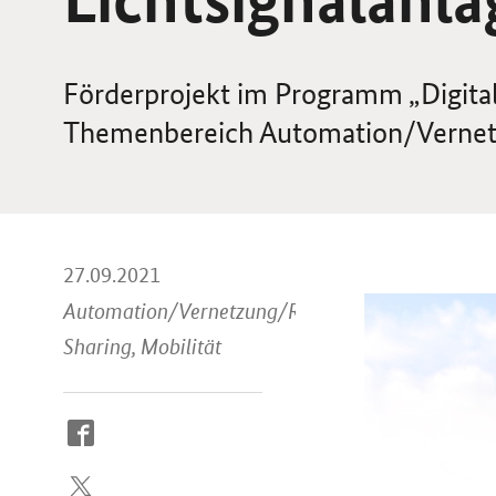
Förderprojekt im Programm „Digit
Themenbereich Automation/Verne
27.09.2021
Automation/Vernetzung/Ride-
Sharing, Mobilität
So
erreichen
Sie