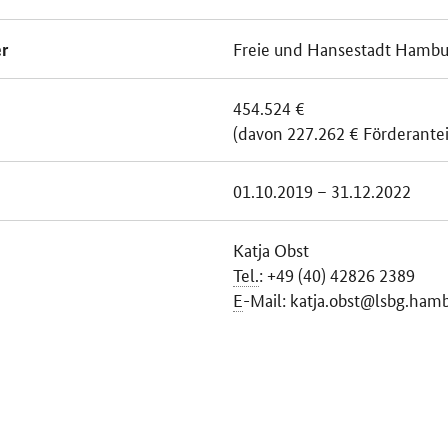
Freie und Hansestadt Hambu
r
454.524 €
(davon 227.262 € Förderante
01.10.2019 – 31.12.2022
Katja Obst
Tel.
: +49 (40) 42826 2389
E
-Mail: katja.obst@lsbg.ham