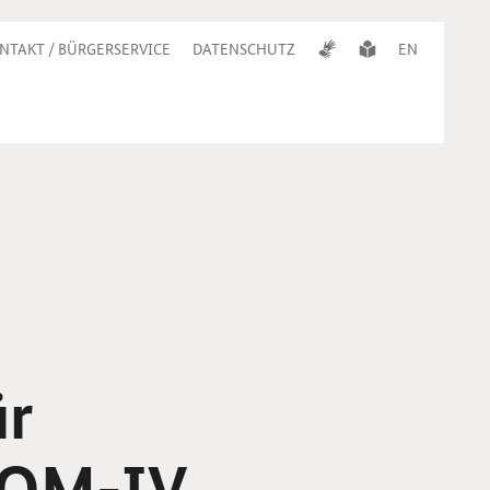
NTAKT / BÜRGERSERVICE
DATENSCHUTZ
EN
ür
– QM-IV