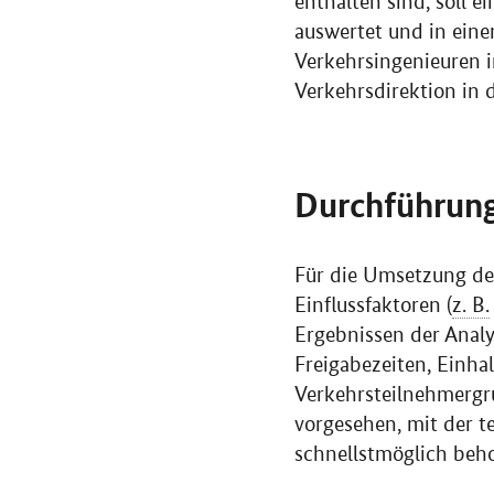
enthalten sind, soll e
auswertet und in ein
Verkehrsingenieuren 
Verkehrsdirektion in d
Durchführun
Für die Umsetzung de
Einflussfaktoren (
z. B.
Ergebnissen der Anal
Freigabezeiten, Einha
Verkehrsteilnehmergru
vorgesehen, mit der t
schnellstmöglich be