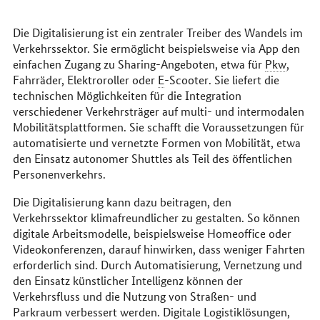
erreichen
Sie
uns
Die Digitalisierung ist ein zentraler Treiber des Wandels im
im
Verkehrssektor. Sie ermöglicht beispielsweise via
App
den
Internet
einfachen Zugang zu
Sharing
-Angeboten, etwa für
Pkw
,
Fahrräder, Elektroroller oder
E
-
Scooter
. Sie liefert die
technischen Möglichkeiten für die Integration
verschiedener Verkehrsträger auf multi- und intermodalen
Mobilitätsplattformen. Sie schafft die Voraussetzungen für
automatisierte und vernetzte Formen von Mobilität, etwa
den Einsatz autonomer
Shuttles
als Teil des öffentlichen
Personenverkehrs.
Die Digitalisierung kann dazu beitragen, den
Verkehrssektor klimafreundlicher zu gestalten. So können
digitale Arbeitsmodelle, beispielsweise
Homeoffice
oder
Videokonferenzen, darauf hinwirken, dass weniger Fahrten
erforderlich sind. Durch Automatisierung, Vernetzung und
den Einsatz künstlicher Intelligenz können der
Verkehrsfluss und die Nutzung von Straßen- und
Parkraum verbessert werden. Digitale Logistiklösungen,