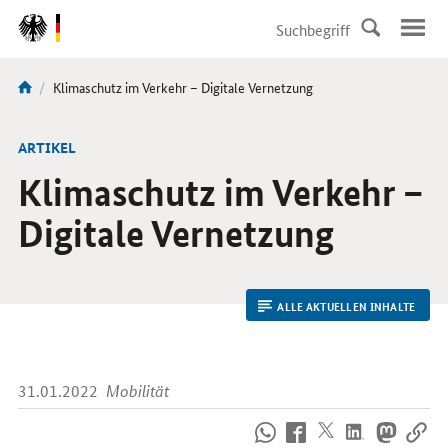
DirektZu:
Navigation
Aktuelle
Klimaschutz im Verkehr – Digitale Vernetzung
Sie
Seite:
sind
hier:
ARTIKEL
Klimaschutz im Verkehr –
Digitale Vernetzung
ALLE AKTUELLEN INHALTE
31.01.2022
Mobilität
So