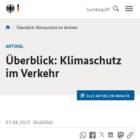
DirektZu:
Navigation
Aktuelle
Überblick: Klimaschutz im Verkehr
Sie
Seite:
sind
hier:
ARTIKEL
Überblick: Klimaschutz
im Verkehr
ALLE AKTUELLEN INHALTE
07.08.2025
Mobilität
So