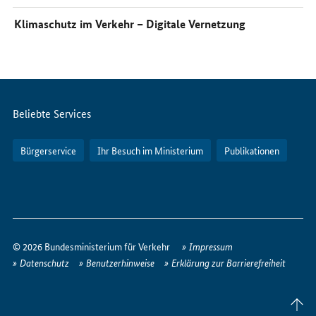
Klimaschutz im Verkehr – Digitale Vernetzung
Servicemenü
Beliebte Services
Bürgerservice
Ihr Besuch im Ministerium
Publikationen
So
erreichen
© 2026 Bundesministerium für Verkehr
Impressum
Sie
Datenschutz
Benutzerhinweise
Erklärung zur Barrierefreiheit
uns
im
Seite
Internet