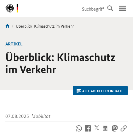
DirektZu:
Navigation
Aktuelle
Überblick: Klimaschutz im Verkehr
Sie
Seite:
sind
hier:
ARTIKEL
Überblick: Klimaschutz
im Verkehr
ALLE AKTUELLEN INHALTE
07.08.2025
Mobilität
So