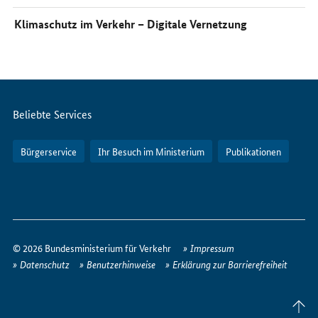
Klimaschutz im Verkehr – Digitale Vernetzung
Servicemenü
Beliebte Services
Bürgerservice
Ihr Besuch im Ministerium
Publikationen
So
erreichen
© 2026 Bundesministerium für Verkehr
Impressum
Sie
Datenschutz
Benutzerhinweise
Erklärung zur Barrierefreiheit
uns
im
Seite
Internet