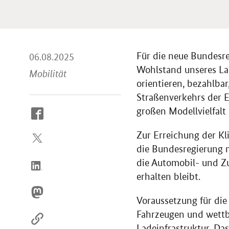
Für die neue Bundesre
06.08.2025
Wohlstand unseres Lan
Mobilität
orientieren, bezahlba
Straßenverkehrs der El
großen Modellvielfalt
So
erreichen
Zur Erreichung der Kl
Sie
uns
die Bundesregierung m
im
die Automobil- und Zul
Internet
erhalten bleibt.
Voraussetzung für die
Fahrzeugen und wettb
Ladeinfrastruktur. Da