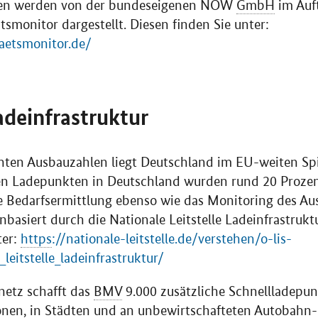
len werden von der bundeseigenen NOW
GmbH
im Auf
tsmonitor dargestellt. Diesen finden Sie unter:
taetsmonitor.de/
adeinfrastruktur
chten Ausbauzahlen liegt Deutschland im EU-weiten Sp
hen Ladepunkten in Deutschland wurden rund 20 Proze
ie Bedarfsermittlung ebenso wie das Monitoring des Au
basiert durch die Nationale Leitstelle Ladeinfrastruktu
ter:
https
://nationale-leitstelle.de/verstehen/o-lis-
leitstelle_ladeinfrastruktur/
etz schafft das
BMV
9.000 zusätzliche Schnellladepunk
onen, in Städten und an unbewirtschafteten Autobahn-