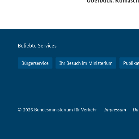
Überblick: Klimasch
Servicemenü
Beliebte Services
Bürgerservice
Ihr Besuch im Ministerium
Publika
So
erreichen
© 2026 Bundesministerium für Verkehr
Impressum
Da
Sie
uns
im
Internet