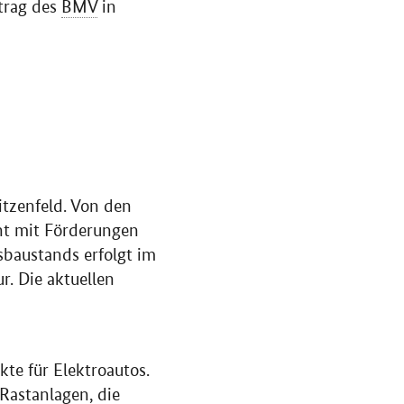
trag des
BMV
in
itzenfeld. Von den
nt mit Förderungen
sbaustands erfolgt im
r. Die aktuellen
te für Elektroautos.
Rastanlagen, die