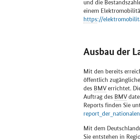
und die Bestandszah
einem Elektromobilitä
https
://elektromobili
Ausbau der L
Mit den bereits errei
öffentlich zugänglic
des
BMV
errichtet. D
Auftrag des
BMV
daten
Reports finden Sie un
report_der_nationalen_
Mit dem Deutschlandn
Sie entstehen in Regi