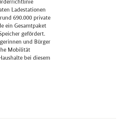
rderrichtlinie
aten Ladestationen
rund 690.000 private
rde ein Gesamtpaket
peicher gefördert.
rgerinnen und Bürger
che Mobilität
Haushalte bei diesem