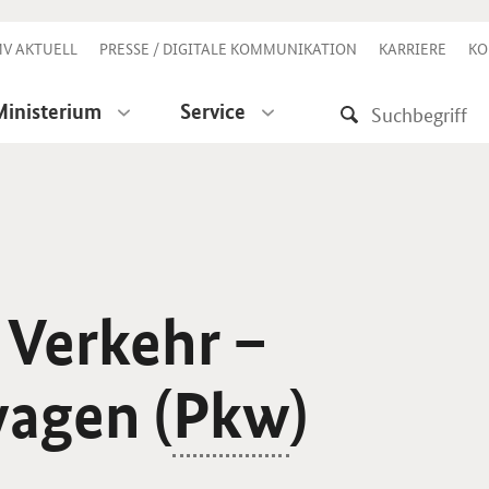
V AKTUELL
PRESSE / DIGITALE KOMMUNIKATION
KARRIERE
KO
Ministerium
Service
 Verkehr –
agen (
Pkw
)