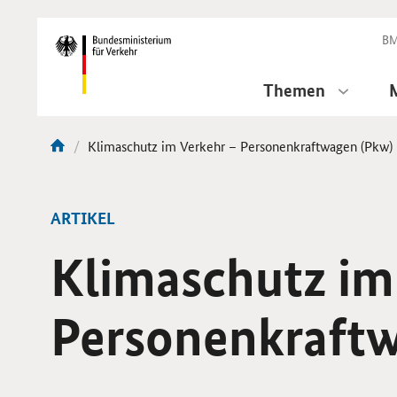
DirektZu:
Navigation
BM
Themen
Aktuelle
Klimaschutz im Verkehr – Personenkraftwagen (Pkw)
Sie
Seite:
sind
hier:
ARTIKEL
Klimaschutz im
Personenkraftw