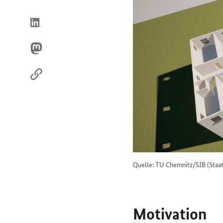
uns
im
Internet
Quelle: TU Chemnitz/SIB (Staa
Motivation