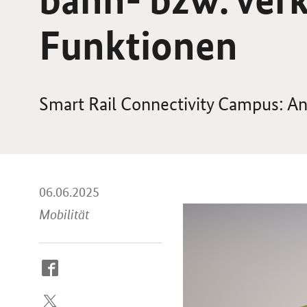
Funktionen
Smart Rail Connectivity Campus
: A
06.06.2025
Mobilität
So
erreichen
Sie