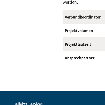
werden.
Verbundkoordinator
Projektvolumen
Projektlaufzeit
Ansprechpartner
Servicemenü
Beliebte Services