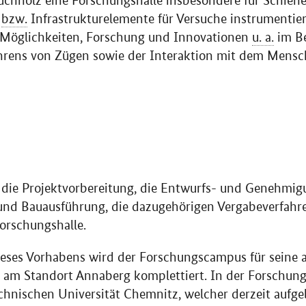
chholz eine Forschungshalle insbesondere für Schiene
e
bzw.
Infrastrukturelemente für Versuche instrumentier
t Möglichkeiten, Forschung und Innovationen
u. a.
im Be
hrens von Zügen sowie der Interaktion mit dem Mensch
die Projektvorbereitung, die Entwurfs- und Genehmigu
nd Bauausführung, die dazugehörigen Vergabeverfahren
orschungshalle.
eses Vorhabens wird der Forschungscampus für seine 
am Standort Annaberg komplettiert. In der Forschungs
hnischen Universität Chemnitz, welcher derzeit aufgeb