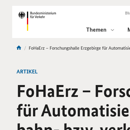
DirektZu:
Navigation
BM
Themen
Aktuelle
FoHaErz – Forschungshalle Erzgebirge für Automatisie
Sie
Seite:
sind
hier:
ARTIKEL
FoHaErz – Fors
für Automatisie
bahn- bzw. verk