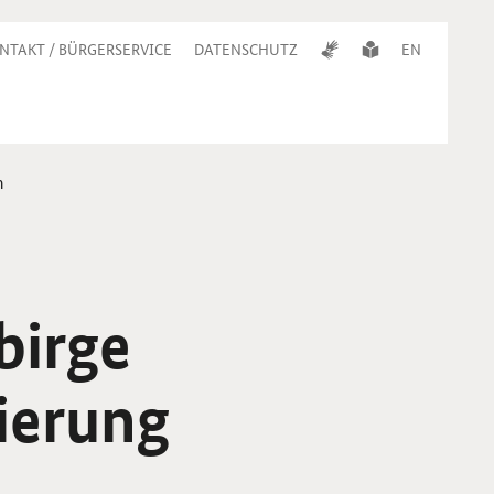
NTAKT / BÜRGERSERVICE
DATENSCHUTZ
EN
n
birge
sierung